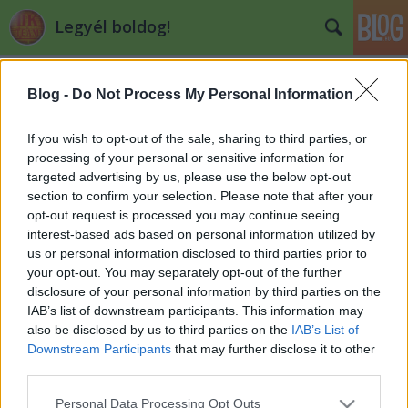
Legyél boldog!
Címkék
»
zene
Blog -
Do Not Process My Personal Information
1. hét - Rock&Roll diploma, -2,6 kg
If you wish to opt-out of the sale, sharing to third parties, or
Lzooltan
•
2013. július 01.
0
processing of your personal or sensitive information for
targeted advertising by us, please use the below opt-out
section to confirm your selection. Please note that after your
1. hét hétfő A számláló szerint 1804 kalóriával
opt-out request is processed you may continue seeing
zártam a napot. Az első napokban megpróbálom
interest-based ads based on personal information utilized by
minél pontosabban mérni és követni a
us or personal information disclosed to third parties prior to
mennyiségeket. Néhány hét után szerintem
your opt-out. You may separately opt-out of the further
automatikusan érezni fogom, hogy mennyi az elég
disclosure of your personal information by third parties on the
és mennyi a sok. Bár nem ettem kevesebbet, mint…
IAB’s list of downstream participants. This information may
also be disclosed by us to third parties on the
IAB’s List of
Podcastek futáshoz
Downstream Participants
that may further disclose it to other
third parties.
Lzooltan
•
2013. február 27.
0
Please note that this website/app uses one or more Google
Personal Data Processing Opt Outs