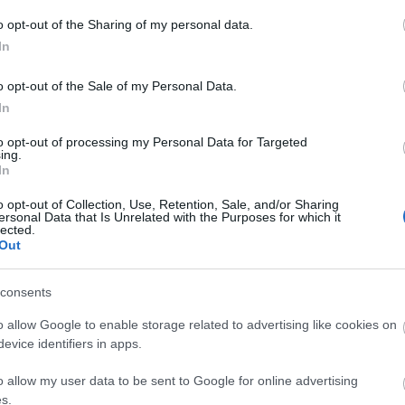
őrejelzések szerint kevésbé tavaszias időben.
100kg
(
11
)
1
seny alatt folyamatosan…
o opt-out of the Sharing of my personal data.
hét
(
4
)
98kg
In
Szupermara
évforduló
(
2
o opt-out of the Sale of my Personal Data.
(
10
)
futás
(
2
Mizuno
(
2
)
Tetszik
In
0
Randonneu
(
1
)
triatlon
(
to opt-out of processing my Personal Data for Targeted
ing.
verseny
(
16
)
In
Címkefelhő
o opt-out of Collection, Use, Retention, Sale, and/or Sharing
Blogajá
00kg
Balaton Szupermaraton
ersonal Data that Is Unrelated with the Purposes for which it
lected.
Néztem, és az
Out
Annyi szomo
kétségbeesé
consents
kellett álln
Néztem, és 
o allow Google to enable storage related to advertising like cookies on
szívem. Tal
evice identifiers in apps.
mint ebben 
Hallgass me
szeretettel.
o allow my user data to be sent to Google for online advertising
s.
gyogyuljve