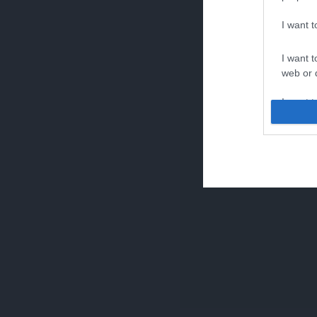
I want 
I want t
web or d
I want t
or app.
I want t
I want t
authenti