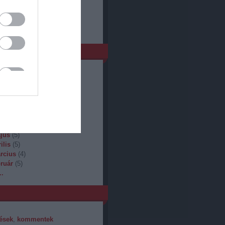
m
nuár
(
2
)
cember
(
2
)
tóber
(
1
)
eptember
(
6
)
gusztus
(
4
)
ius
(
4
)
nius
(
2
)
jus
(
5
)
ilis
(
5
)
rcius
(
4
)
bruár
(
5
)
..
ések
,
kommentek