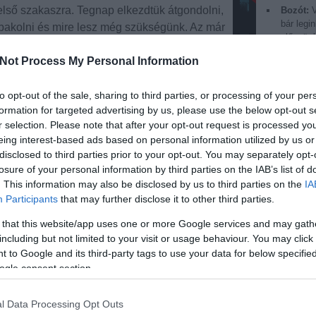
első szakaszra. Tegnap elkezdtük átgondolni,
Bozót:
V
bár legi
epakolni és mire lesz még szükségünk. Az már
először k
 viszünk. A többit pedig majd megoldjuk
10:04
)
H
Not Process My Personal Information
ngás kísérő egyik…
faceboo
Lzoolta
(
2013.08
to opt-out of the sale, sharing to third parties, or processing of your per
őrület:
formation for targeted advertising by us, please use the below opt-out s
iramsza
r selection. Please note that after your opt-out request is processed y
Tetszik
0
:D
(
2013
eing interest-based ads based on personal information utilized by us or
Österrei
disclosed to third parties prior to your opt-out. You may separately opt-
szancsu
losure of your personal information by third parties on the IAB’s list of
termész
. This information may also be disclosed by us to third parties on the
IA
benne, 
fog....
(
2
Participants
that may further disclose it to other third parties.
ár
futás
100kg
Balaton Szupermaraton
akkor ke
raton, -3. nap
 that this website/app uses one or more Google services and may gath
bencsik
including but not limited to your visit or usage behaviour. You may click 
tudósítá
ismeretle
 to Google and its third-party tags to use your data for below specifi
11:40
)
H
napig miénk a Balaton. Most lesz a VI. BSI
ogle consent section.
Nehézb
raton, amin Ancsur és Vanda párban
edig a kerékpáros kísérő szerepe jut. 200 km
Címkék
l Data Processing Opt Outs