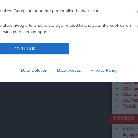
to allow Google to send me personalized advertising.
o allow Google to enable storage related to analytics like cookies on
Archívu
evice identifiers in apps.
2014 ja
o allow Google to enable storage related to functionality of the website
2013 de
CONFIRM
2013 ok
2013 sz
o allow Google to enable storage related to personalization.
2013 au
Data Deletion
Data Access
Privacy Policy
2013 júl
2013 jú
o allow Google to enable storage related to security, including
2013 má
cation functionality and fraud prevention, and other user protection.
2013 ápr
2013 má
2013 fe
Tovább
.
Feedek
RSS 2.0
bejegyz