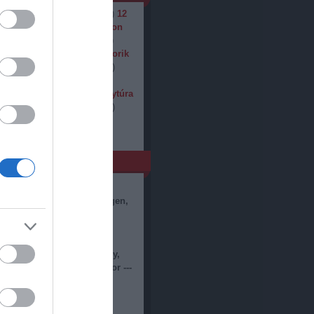
01kg
(
1
)
102kg
(
5
)
103kg
(
1
)
12
(
5
)
99kg
(
6
)
Asics
(
3
)
Balaton
ton
(
2
)
cipő
(
2
)
életmód
(
7
)
)
félmaraton
(
6
)
fogyós sztorik
1
)
ironman
(
2
)
kerékpár
(
11
)
motiváció
(
26
)
podcast
(
1
)
r
(
1
)
Skyrun
(
1
)
teljesítménytúra
5
)
Ultrabalaton
(
1
)
úszás
(
3
)
Vivicittá
(
6
)
zene
(
2
)
nló
t hittem, megszakad a szívem.
rúság, tanácstalanság, igen,
s volt arcában, hogy meg
om, vissza kellett néznem.
azt hittem, megszakad a
án soha nem szerettem úgy,
a pillanatban. Márai Sándor ---
g egy dalt, hallgasd
 :)
lem.blog.hu