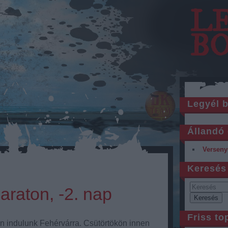
L
B
Legyél 
Állandó 
Verseny
Keresés
raton, -2. nap
Friss to
 indulunk Fehérvárra. Csütörtökön innen