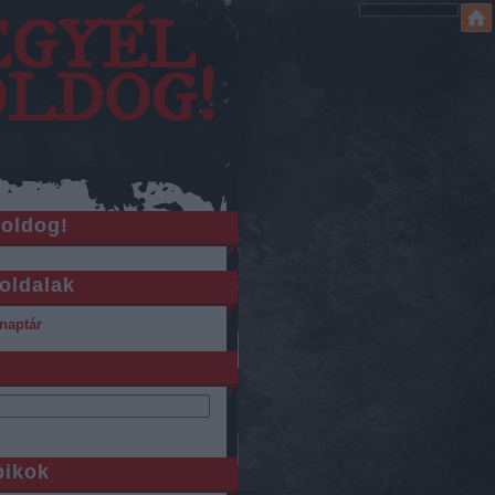
EGYÉL
OLDOG!
boldog!
oldalak
naptár
pikok