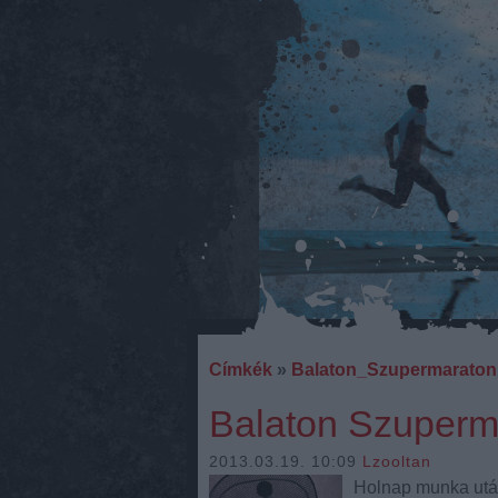
Címkék
»
Balaton_Szupermaraton
Balaton Szuperma
2013.03.19. 10:09
Lzooltan
Holnap munka után