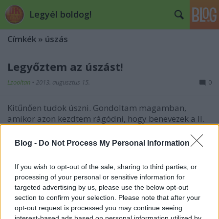
Legyél boldog!
Címkék
»
úszás
Legyőztem az úszást!
Lzooltan
•
2013. augusztus 15.
0
Kitűnően tudok úszni. Gondoltam magamban,
amikor azon kezdtem rágódni, hogy benevezek a II.
Szálka Triatlon legrövidebb távjára. Rendszeresen
járok úszni, legutóbb 20 évvel ezelőtt, általános
Blog -
Do Not Process My Personal Information
iskola 2. osztályban voltam. Na jó, ennyire azért nem
szörnyű a helyzet,…
If you wish to opt-out of the sale, sharing to third parties, or
processing of your personal or sensitive information for
4. hét - Az eget s a világot, -0,3 kg
targeted advertising by us, please use the below opt-out
section to confirm your selection. Please note that after your
Lzooltan
•
2013. július 22.
0
opt-out request is processed you may continue seeing
interest-based ads based on personal information utilized by