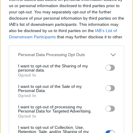
4. hét hétfő Reggel müzli. Ebédre párolt zöldségek
us or personal information disclosed to third parties prior to
your opt-out. You may separately opt-out of the further
szardíniával és egy kis sárgabarackos gombóccal.
disclosure of your personal information by third parties on the
Uzsonnára pufi, majd vacsorára saláta és sült
IAB’s list of downstream participants. This information may
csirkecomb. Napközben szokás szerint fel-alá
also be disclosed by us to third parties on the
IAB’s List of
mászkáltam a városban. Az egyik tárgyaláson ettem
Downstream Participants
that may further disclose it to other
egy marék gabonapárnát.…
third parties.
Please note that this website/app uses one or more Google
Personal Data Processing Opt Outs
services and may gather and store information including but
not limited to your visit or usage behaviour. You may click to
I want to opt-out of the Sharing of my
personal data.
grant or deny consent to Google and its third-party tags to
Opted In
use your data for below specified purposes in below Google
consent section.
I want to opt-out of the Sale of my
Personal Data.
Opted In
I want to opt-out of processing my
Personal Data for Targeted Advertising.
Opted In
I want to opt-out of Collection, Use,
Retention, Sale, and/or Sharing of my