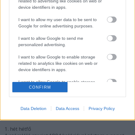
related to advertising like cookies on web or
device identifiers in apps.
3. hét hétfő
Reggelire a szokásos müzli. Tízóraira saláta
I want to allow my user data to be sent to
joghurttal, paprika, paradicsom, pufi és egy kis
Google for online advertising purposes.
szalámi. Ebédre saláta és ...
I want to allow Google to send me
personalized advertising.
2. hét - Áááááááááá, -0,3 kg
I want to allow Google to enable storage
Lzooltan
•
2013. július 09.
0
related to analytics like cookies on web or
device identifiers in apps.
A kúra második hete elég extrémre sikerült. Annyit
dolgoztam, mint máskor egy hónap alatt összesen.
I want to allow Google to enable storage
Az ötből négy munkanap is úgy telt, hogy ...
CONFIRM
related to functionality of the website or app.
I want to allow Google to enable storage
1. hét - Rock&Roll diploma, -2,6 kg
related to personalization.
Data Deletion
Data Access
Privacy Policy
Lzooltan
•
2013. július 01.
0
I want to allow Google to enable storage
related to security, including authentication
1. hét hétfő
functionality and fraud prevention, and other