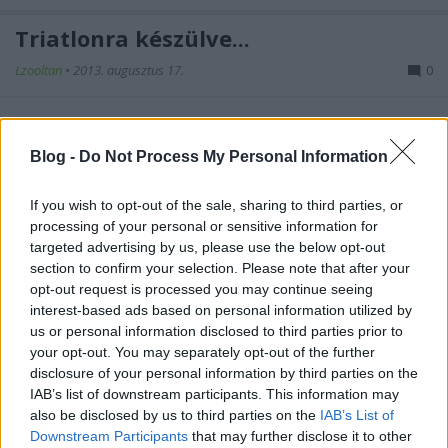
Triatlonra készülve...
Lzooltan
•
2013. augusztus 17.
0
Miközben ezeket a sorokat olvassátok, már
fürdőgatyában állok a rajtvonalon és várom a
Blog -
Do Not Process My Personal Information
startpisztoly dördülését. Kipróbálom, hogy milyen is
ez ...
If you wish to opt-out of the sale, sharing to third parties, or
processing of your personal or sensitive information for
Legyőztem az úszást!
targeted advertising by us, please use the below opt-out
section to confirm your selection. Please note that after your
Lzooltan
•
2013. augusztus 15.
0
opt-out request is processed you may continue seeing
interest-based ads based on personal information utilized by
Kitűnően tudok úszni.
us or personal information disclosed to third parties prior to
Gondoltam magamban, amikor azon kezdtem
your opt-out. You may separately opt-out of the further
rágódni, hogy benevezek a
II. Szálka Triatlon
disclosure of your personal information by third parties on the
legrövidebb távjára. Rendszeresen ...
IAB’s list of downstream participants. This information may
also be disclosed by us to third parties on the
IAB’s List of
Downstream Participants
that may further disclose it to other