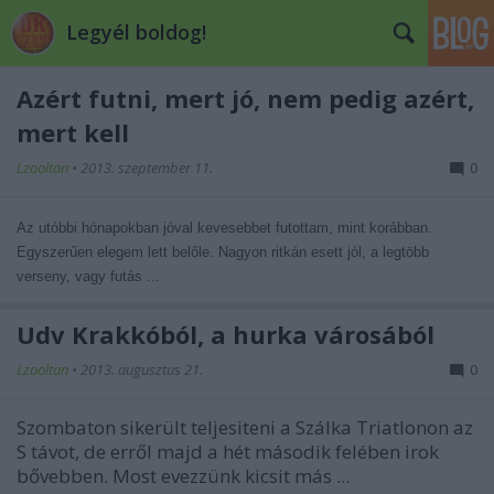
Legyél boldog!
Azért futni, mert jó, nem pedig azért,
mert kell
Lzooltan
•
2013. szeptember 11.
0
Az utóbbi hónapokban jóval kevesebbet futottam, mint korábban.
Egyszerűen elegem lett belőle. Nagyon ritkán esett jól, a legtöbb
verseny, vagy futás ...
Üdv Krakkóból, a hurka városából
Lzooltan
•
2013. augusztus 21.
0
Szombaton sikerült teljesiteni a Szálka Triatlonon az
S távot, de erről majd a hét második felében irok
bővebben. Most evezzünk kicsit más ...