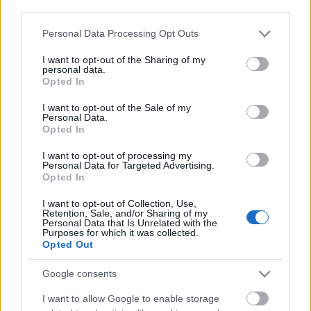
Tekertem - egészen hazáig!
third parties.
Lzooltan
•
2013. augusztus 14.
0
Please note that this website/app uses one or more Google
Personal Data Processing Opt Outs
services and may gather and store information including but
Jövő hét végén lesz a következő kerékpáros kihívás, a
not limited to your visit or usage behaviour. You may click to
I want to opt-out of the Sharing of my
personal data.
24 óra bringa
. Különböző távok és versenyszámok
grant or deny consent to Google and its third-party tags to
Opted In
lesznek, a széles választékból ...
use your data for below specified purposes in below Google
consent section.
I want to opt-out of the Sale of my
Personal Data.
4. hét - Az eget s a világot, -0,3 kg
Opted In
Lzooltan
•
2013. július 22.
0
I want to opt-out of processing my
Personal Data for Targeted Advertising.
Opted In
4. hét hétfő
Reggel müzli. Ebédre párolt zöldségek szardíniával
I want to opt-out of Collection, Use,
Retention, Sale, and/or Sharing of my
és egy kis sárgabarackos gombóccal. Uzsonnára
Personal Data that Is Unrelated with the
pufi, majd vacsorára saláta ...
Purposes for which it was collected.
Opted Out
Google consents
3. hét - Republik Österreich, -0,5 kg
I want to allow Google to enable storage
Lzooltan
•
2013. július 15.
3