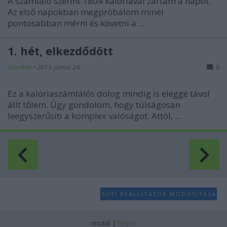
A számláló szerint 1804 kalóriával zártam a napot.
user protection.
Az első napokban megpróbálom minél
pontosabban mérni és követni a ...
1. hét, elkezdődött
Lzooltan
•
2013. június 24.
0
Ez a kalóriaszámlálós dolog mindig is eléggé távol
állt tőlem. Úgy gondolom, hogy túlságosan
leegyszerűsíti a komplex valóságot. Attól, ...
SÜTI BEÁLLÍTÁSOK MÓDOSÍTÁSA
mobil
|
teljes