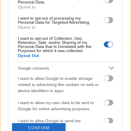
Personal Data.
Opted In
Tekertem - egészen hazáig!
I want to opt-out of processing my
Personal Data for Targeted Advertising.
Opted In
I want to opt-out of Collection, Use,
3. hét - Republik Österreich, -0,5 kg
Retention, Sale, and/or Sharing of my
Personal Data that Is Unrelated with the
Purposes for which it was collected.
Opted Out
Google consents
1. hét - Rock&Roll diploma, -2,6 kg
I want to allow Google to enable storage
related to advertising like cookies on web or
device identifiers in apps.
I want to allow my user data to be sent to
Szólj hozzá!
Google for online advertising purposes.
A hozzászóláshoz be kell lépned!
I want to allow Google to send me
personalized advertising.
CONFIRM