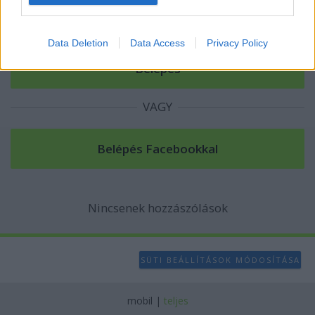
I want to allow Google to enable storage
related to analytics like cookies on web or
Data Deletion
Data Access
Privacy Policy
device identifiers in apps.
I want to allow Google to enable storage
related to functionality of the website or app.
VAGY
I want to allow Google to enable storage
related to personalization.
I want to allow Google to enable storage
related to security, including authentication
functionality and fraud prevention, and other
Nincsenek hozzászólások
user protection.
SÜTI BEÁLLÍTÁSOK MÓDOSÍTÁSA
mobil
|
teljes