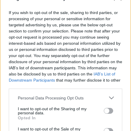
Ancsur segített megfogalmazni, amit érzek. Ha az van bennem, hogy
futni KELL, az rossz.
If you wish to opt-out of the sale, sharing to third parties, or
processing of your personal or sensitive information for
A poszt folytatását az
EgyenSúlyt! blogon találjátok.
targeted advertising by us, please use the below opt-out
section to confirm your selection. Please note that after your
opt-out request is processed you may continue seeing
interest-based ads based on personal information utilized by
us or personal information disclosed to third parties prior to
your opt-out. You may separately opt-out of the further
Ajánlott bejegyzések:
disclosure of your personal information by third parties on the
IAB’s list of downstream participants. This information may
also be disclosed by us to third parties on the
IAB’s List of
Hogyan szabadulhatnék meg a
Downstream Participants
that may further disclose it to other
facebooktól?
third parties.
Please note that this website/app uses one or more Google
Personal Data Processing Opt Outs
services and may gather and store information including but
not limited to your visit or usage behaviour. You may click to
I want to opt-out of the Sharing of my
Triatlonra készülve...
personal data.
grant or deny consent to Google and its third-party tags to
Opted In
use your data for below specified purposes in below Google
consent section.
I want to opt-out of the Sale of my