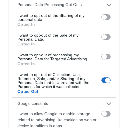
Please note that this website/app uses one or more Google
Personal Data Processing Opt Outs
services and may gather and store information including but
Olyan élményt fogsz kapni, ami hosszú ideig el fog
not limited to your visit or usage behaviour. You may click to
I want to opt-out of the Sharing of my
kísérni. Hihetetlen összetartás és csapatmunka,
personal data.
grant or deny consent to Google and its third-party tags to
egymás átsegítése a nehézségeken, éjszakai futás,
Opted In
use your data for below specified purposes in below Google
hegyek-völgyek, szúnyogok, éjszakai bulizók,
consent section.
I want to opt-out of the Sale of my
Balaton. Hihetetlen keveréke mindannak, amiről
Personal Data.
valószínűleg nem is tudtál, amíg nem futottál.
Opted In
Akkora élménycsomag, amit valószínűleg
hónapokkal később is megkönnyezel majd. Úgy
I want to opt-out of processing my
Personal Data for Targeted Advertising.
érzem, nem is kell többet mondanom.
Opted In
Éld át!
I want to opt-out of Collection, Use,
Retention, Sale, and/or Sharing of my
Personal Data that Is Unrelated with the
Purposes for which it was collected.
Opted Out
Google consents
I want to allow Google to enable storage
related to advertising like cookies on web or
device identifiers in apps.