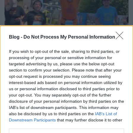
Blog -
Do Not Process My Personal Information
If you wish to opt-out of the sale, sharing to third parties, or
processing of your personal or sensitive information for
targeted advertising by us, please use the below opt-out
section to confirm your selection. Please note that after your
opt-out request is processed you may continue seeing
interest-based ads based on personal information utilized by
us or personal information disclosed to third parties prior to
your opt-out. You may separately opt-out of the further
disclosure of your personal information by third parties on the
Valószínűleg valami ilyesmit fogsz te is átélni a
IAB’s list of downstream participants. This information may
hétvégén. Nem az számít, hogy mekkora távot futsz.
also be disclosed by us to third parties on the
IAB’s List of
Nem az számít, hogy mennyi idő alatt teljesíted a
Downstream Participants
that may further disclose it to other
szakaszodat. Csak legyél ott és éld át! A többi pedig
third parties.
sikerülni fog, ne aggódj, képes vagy rá.