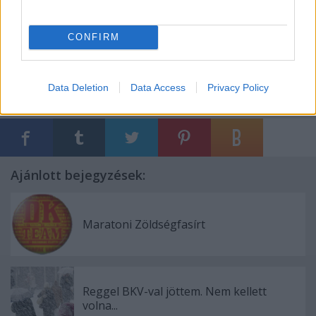
CONFIRM
Data Deletion
Data Access
Privacy Policy
Címkék:
verseny
motiváció
futás
Ultrabalaton
fogyós sztorik
Ajánlott bejegyzések:
Maratoni Zöldségfasírt
Reggel BKV-val jöttem. Nem kellett
volna...