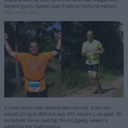
képest gyors, éppen csak 9 percen belül tempóval.
Ilyen érzés volt
:
A jobb oldali kép néhány hete készült. A két kép
között 20 kg és 800 km van. XXL helyett L-es póló, 46-
os helyett 34-es nadrág. Ne csüggedj, neked is
sikerülni fog jövő nyárra!