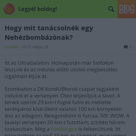
Legyél boldog!
Hogy mit tanácsolnék egy
Nehézbombázónak?
Lzooltan
•
2013. május 29.
1
Itt az Ultrabalaton. Holnapután már Siófokon
leszünk és az indulás előtti utolsó megbeszélés
izgalmait éljük át.
Szombaton a DK KondUBtorok csapat tagjaként
indulok el a versenyen. Öten teljesítjük a távot. A
tervek szerint 29 km-t fogok futni és mellette
kerékpáros kísérőként valahol 100 km környékén
lesz az adagom. Belegondolni is furcsa. Sőt: WOW. A
tavalyi versenyen 20 km-t futottam, szintén három
szakaszban. Még a
futóblogra
is felkerültünk. Itt
teljesítettem az első 10 km-es távomat, magamhoz