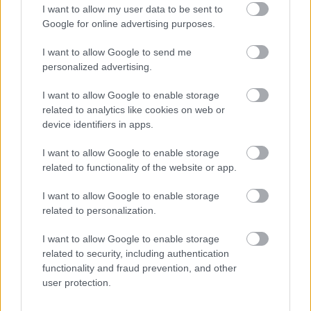
I want to allow my user data to be sent to
Google for online advertising purposes.
I want to allow Google to send me
Ajánlott bejegyzések:
personalized advertising.
I want to allow Google to enable storage
Ezt a szerelmeslevelet kaptam ma a
related to analytics like cookies on web or
myVIP-től.
device identifiers in apps.
I want to allow Google to enable storage
related to functionality of the website or app.
Tekertem - egészen hazáig!
I want to allow Google to enable storage
related to personalization.
I want to allow Google to enable storage
related to security, including authentication
4. hét - Az eget s a világot, -0,3 kg
functionality and fraud prevention, and other
user protection.