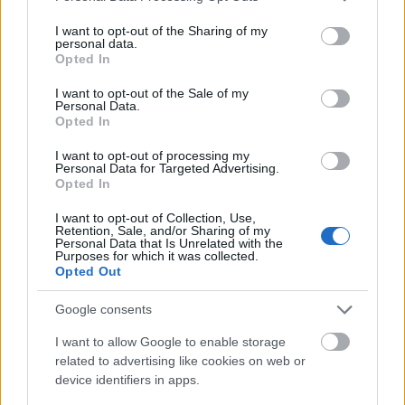
services and may gather and store information including but
Szerda
BKV
Futás
not limited to your visit or usage behaviour. You may click to
I want to opt-out of the Sharing of my
Csütörtök
BKV
Futás
personal data.
grant or deny consent to Google and its third-party tags to
Péntek
BKV
Bringa
Opted In
use your data for below specified purposes in below Google
Szombatonként geocaching futást tervezek. A
consent section.
I want to opt-out of the Sale of my
környéken elég sok geoláda van, ezek közül elég
Personal Data.
soknál még nem jártam. Megpróbálom úgy
Opted In
összerakni az útvonalakat, hogy a tervezett távon
belül meg tudjak látogatni néhány új ládát. Miután
I want to opt-out of processing my
Personal Data for Targeted Advertising.
pedig elfogytak a környékbeli helyszínek, egy-egy
Opted In
távolabbi rejtést fogok megkeresni.
Vasárnap pedig marad a megszokott hosszú, az
I want to opt-out of Collection, Use,
Retention, Sale, and/or Sharing of my
adott felkészülési szakasznak megfelelő távval.
Personal Data that Is Unrelated with the
Bízom benne, hogy ezek a változások segíteni
Purposes for which it was collected.
Opted Out
fognak. Szeretném visszaszerezni a lelkesedésemet
és folytatni a kilók leadását. Még legalább 15 kg van
Google consents
előttem, muszáj tovább menni az úton.
I want to allow Google to enable storage
related to advertising like cookies on web or
device identifiers in apps.
Címkék:
motiváció
futás