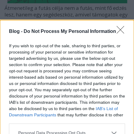
Átmenetileg a futás célja nem a futás, mint fő edzés
lesz, hanem egy segédeszköz, amivel támogatok egy
másik tevékenységet. Ez lehet közlekedés, hobbi,
célversenyre készülés. Ezzel remélhetőleg minden
Blog -
Do Not Process My Personal Information
egyes futásnak tudok értelmet adni és nem a
céltalan időtöltés lassúságán és értelmetlenségén
If you wish to opt-out of the sale, sharing to third parties, or
fogok rágódni és szorongani folyamatosan. Azt az
processing of your personal or sensitive information for
utat szeretném megtalálni, amivel ismét annyira jól
targeted advertising by us, please use the below opt-out
érzem magam futás közben, mint amilyen jó volt
section to confirm your selection. Please note that after your
tavaly tavasszal.
opt-out request is processed you may continue seeing
Továbbra is törekedni fogok a heti öt futásra. Hétfő
interest-based ads based on personal information utilized by
és péntek pihenő, amikor futás nincs, helyette
us or personal information disclosed to third parties prior to
kerékpárral megyek. Kedd-szerda-csütörtökön pedig
your opt-out. You may separately opt-out of the further
a munkából futva megyek haza. Ha tudnék
disclosure of your personal information by third parties on the
zuhanyozni az irodában, akár reggel is mehetnék
IAB’s list of downstream participants. This information may
futva, de egyelőre ez nem megoldott. A mostani
also be disclosed by us to third parties on the
IAB’s List of
terveim szerint így fog összeállni a heti terv:
Downstream Participants
that may further disclose it to other
Munkába
Haza
third parties.
Hétfő
Bringa
Bringa
Please note that this website/app uses one or more Google
Kedd
Bringa
Futás
Personal Data Processing Opt Outs