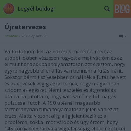
Legyél boldog!
Újratervezés
Lzooltan
•
2013. április 08.
2
Változtatnom kell az edzések menetén, mert az
utóbbi időben vészesen fogyott a motivációm és az
elmúlt hónapokban folyamatosan azt éreztem, hogy
egyre nagyobb ellenállás van bennem a futás iránt.
Sokszor bármit szívesebben csinálnék a futás helyett
és az edzések végig azzal telnek, hogy magamban
szidom az egészet. Némi tesztelés és átgondolás
után arra jutottam, hogy valószínűleg túl magas
pulzussal futok. A 150 ütésnél magasabb
tartományban futva folyamatosan jelen van ez az
érzés. Alatta viszont alig-alig jelentkezik ez a
probléma, sokkal motiválóbb és úgy érzem, hogy
145 környékén tartva a végtelenségig el tudnék futni.