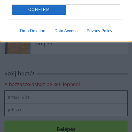
Hogy mit tanácsolnék egy
CONFIRM
Nehézbombázónak?
Data Deletion
Data Access
Privacy Policy
Túl a második félmaratonon, ezúttal
terepen
Szólj hozzá!
A hozzászóláshoz be kell lépned!