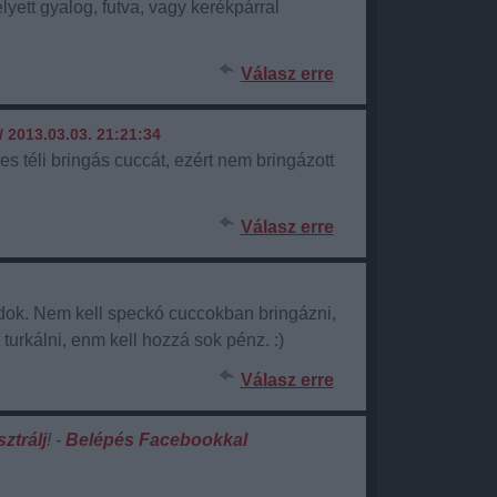
ett gyalog, futva, vagy kerékpárral
Válasz erre
/
2013.03.03. 21:21:34
zes téli bringás cuccát, ezért nem bringázott
Válasz erre
dok. Nem kell speckó cuccokban bringázni,
turkálni, enm kell hozzá sok pénz. :)
Válasz erre
sztrálj
! ‐
Belépés Facebookkal