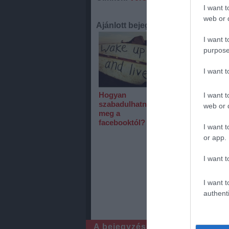
I want t
web or d
Ajánlott bejegyzések:
I want t
purpose
I want 
Hogyan
Verseny helyett
I want t
szabadulhatnék
teljesítménytúra
web or d
meg a
- Ipolymente
facebooktól?
95K
I want t
or app.
I want t
I want t
authenti
A bejegyzés trackback címe: