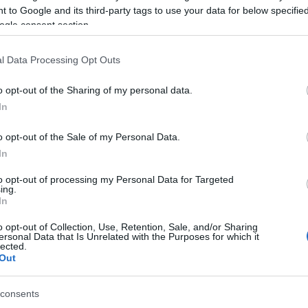
acelbetet.b
 to Google and its third-party tags to use your data for below specifi
három futásom végén 7:30, 7:35 és 7:23 lett
ogle consent section.
 14,51 km-en. A Bécsi úton futottam végig, a
dekes volt látni, ahogy a házszámok 50-től
l Data Processing Opt Outs
Archívu
bben a tempóban, úgy érzem, hogy bőven
o opt-out of the Sharing of my personal data.
iztosan tudom, hogy a Vivicittára fel tudok
In
2014 ja
2013 de
időn belül leszek és a záróbuszos aggódás
2013 ok
o opt-out of the Sale of my Personal Data.
2013 sz
In
2013 au
alálni az újabb és újabb motivációt, ami segít
2013 júl
to opt-out of processing my Personal Data for Targeted
2013 jú
ing.
2013 má
In
2013 ápr
2013 má
Tetszik
0
o opt-out of Collection, Use, Retention, Sale, and/or Sharing
ersonal Data that Is Unrelated with the Purposes for which it
2013 fe
lected.
Tovább
.
Out
Feedek
consents
RSS 2.0
00kg
félmaraton
Vivicittá
Mizuno