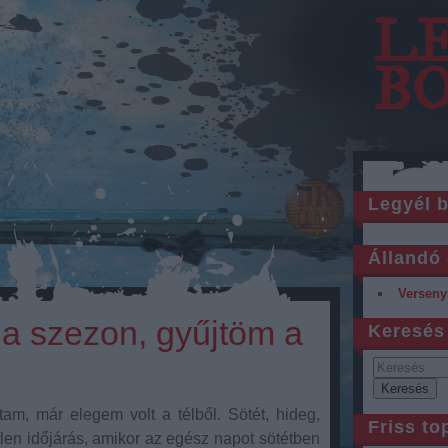
L
B
Legyél 
Állandó 
Verseny
l a szezon, gyűjtöm a
Keresés
am, már elegem volt a télből. Sötét, hideg,
Friss to
etlen időjárás, amikor az egész napot sötétben