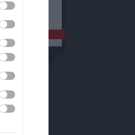
ések
,
kommentek
ések
,
kommentek