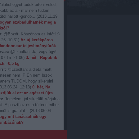
alahol egyet tudok érteni veled,
nkább az a - már nem tudom,
itől hallott -gondo...
(
2013.11.19.
ogyan szabadulhatnék meg a
któl?
n:
@Bozót: Köszönöm az infót! :)
.26. 10:31
)
Az új kerékpáros
 Randonneur teljesítménytúrák
rvas:
@Lzooltan: Ja, vagy úgy!
.07.15. 21:06
)
3. hét - Republik
ch, -0,5 kg
rrr:
@Lzooltan: a diéta miatt
etesen nem :P Én nem bízok
hanem TUDOM, hogy sikerülni
013.06.24. 12:13
)
0. hét, Na
zdjük el ezt az egészet újra
p:
Remélem, jól sikerült! Várjuk a
st. A poszthoz és a történetedhez
nül is gratulál...
(
2013.06.04.
ogy mit tanácsolnék egy
ombázónak?