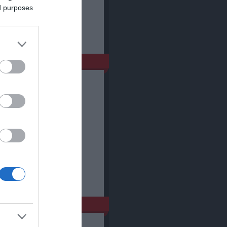
log.hu
ed purposes
m
nuár
(
2
)
cember
(
2
)
tóber
(
1
)
eptember
(
6
)
gusztus
(
4
)
ius
(
4
)
nius
(
2
)
jus
(
5
)
ilis
(
5
)
rcius
(
4
)
bruár
(
5
)
..