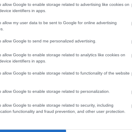
bejegyz
o allow Google to enable storage related to advertising like cookies on
Atom
evice identifiers in apps.
bejegyz
o allow my user data to be sent to Google for online advertising
s.
Egyéb
to allow Google to send me personalized advertising.
Reggel BKV-val
Üdv Krakkóból,
o allow Google to enable storage related to analytics like cookies on
jöttem. Nem
a hurka
evice identifiers in apps.
kellett volna...
városából
o allow Google to enable storage related to functionality of the website
o allow Google to enable storage related to personalization.
4. hét - Az eget
o allow Google to enable storage related to security, including
s a világot, -0,3
cation functionality and fraud prevention, and other user protection.
kg