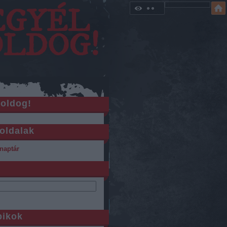
EGYÉL
OLDOG!
boldog!
oldalak
naptár
pikok