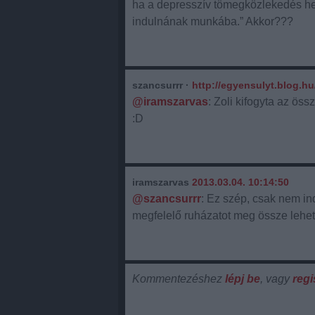
ha a depresszív tömegközlekedés hely
indulnának munkába.” Akkor???
szancsurrr
·
http://egyensulyt.blog.hu
@iramszarvas
: Zoli kifogyta az öss
:D
iramszarvas
2013.03.04. 10:14:50
@szancsurrr
: Ez szép, csak nem in
megfelelő ruházatot meg össze lehet 
Kommentezéshez
lépj be
, vagy
regi