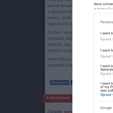
deny consent
perces tempóhoz képest a legutóbbi 
in below Go
a végeredmény. Utóbbit ma értem el,
Kolosy tértől a város széléig. Ér
Persona
eljutnak 600-ig.
Tudtam volna tovább is menni e
I want t
maradtak még tartalékok. Most már b
Opted 
készülni úgy, hogy bőven a szint
I want t
helyett a futásra tudok koncentrálni.
Opted 
Menni fog ez, csak mindig meg kell t
megtenni a következő lépést.
I want 
Advertis
Opted 
I want t
of my P
was col
Opted 
4
komment
Google 
Címkék:
verseny
motiváció
futás
1