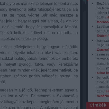
nkahelyre és már szinte teljesen lement a nap,
Bozót:
V
bár legi
ogy ilyenkor a béka futócipőjének talpa alá
először k
dv. Na de most, végre! Bár még messze a
10:04
)
H
et jelent, hogy reggel süt a nap, és amikor
faceboo
első teendő, hogy felkapcsoljuk a lámpát.
Lzoolta
(
2013.08
telező kellékeit, idővel otthon maradhat a
őrület:
 a sapkára sem lesz szükség.
iramsza
:D
(
2013
szinte elfelejtettem, hogy hogyan működik.
Österrei
tem, helyette inkább a bkv-t választottam.
szancsu
l-sokkal boldogabbak lennének az emberek,
termész
benne, 
 helyett gyalog, futva, vagy kerékpárral
fog....
(
2
en nem mindenkinek jelent alternatívát, de
akkor ke
tében számos pozitív változást hozna, ha
bencsik
ből.
tudósítá
ismeretle
arosan itt a jó idő. Tegnap tekertem egyet a
11:40
)
H
 km lett a vége. Felmentem a Szabadság-
Nehézb
 év kihagyáshoz képest meglepően jól ment a
Címkék
felé azért jobban esett. A pulzusomon viszont