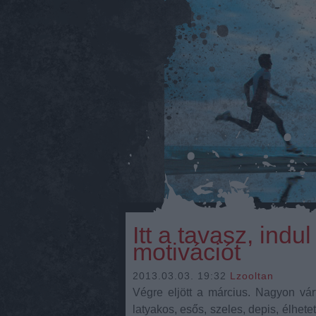
Itt a tavasz, indu
motivációt
2013.03.03. 19:32
Lzooltan
Végre eljött a március. Nagyon várt
latyakos, esős, szeles, depis, élhet