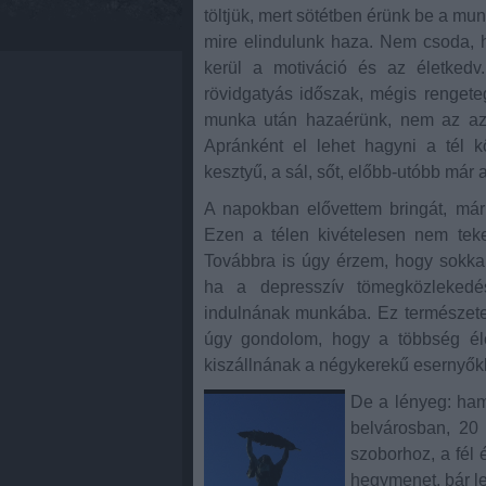
töltjük, mert sötétben érünk be a mu
mire elindulunk haza. Nem csoda, h
kerül a motiváció és az életke
rövidgatyás időszak, mégis rengeteg
munka után hazaérünk, nem az az 
Apránként el lehet hagyni a tél kö
kesztyű, a sál, sőt, előbb-utóbb már
A napokban elővettem bringát, már 
Ezen a télen kivételesen nem teker
Továbbra is úgy érzem, hogy sokka
ha a depresszív tömegközlekedés
indulnának munkába. Ez természetes
úgy gondolom, hogy a többség éle
kiszállnának a négykerekű esernyők
De a lényeg: ham
belvárosban, 20
szoborhoz, a fél
hegymenet, bár le