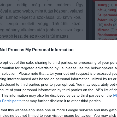
 Bringán eddig még nem mértem. Úgy
100kg
(
11
)
1
hét
(
4
)
98kg
óval alacsonyabb, mint futás közben, valahol
Szupermara
n. Ehhez képest a szokásos, 25 km/h körüli
évforduló
(
2
si tempó mellett végig 155-165 közötti
(
10
)
futás
(
2
űleg néhány alkalom után jobban vissza fogok
Mizuno
(
2
)
Randonneu
onyabb lesz, de ez akkor is túl magas.
(
1
)
triatlon
(
g reggel még fagy van, valószínűleg nem
verseny
(
16
)
Not Process My Personal Information
Címkefelhő
árcius közepétől szeretném teljesen kiváltani
m úgy betenni az edzésprogramba, hogy a nem
Blogajá
to opt-out of the sale, sharing to third parties, or processing of your per
t elindulok egy-egy hosszabb tekerésre. Ez
formation for targeted advertising by us, please use the below opt-out s
ajd.
A feszültség 
r selection. Please note that after your opt-out request is processed y
35 év múltán
eing interest-based ads based on personal information utilized by us or
hol félmaratont fogok futni. A
A napokban 
disclosed to third parties prior to your opt-out. You may separately opt-
Holy Moses 
vációvesztés miatt csak két
losure of your personal information by third parties on the IAB’s list of
ebből az al
héten a szokásosnál rövidebb
lemezt. Em
. This information may also be disclosed by us to third parties on the
IA
l. Ezen a héten már többet
Moses a ny
Participants
that may further disclose it to other third parties.
k az eredeti edzéstervre. A
mekkora so
a zenéjük m
 that this website/app uses one or more Google services and may gath
özben kezd normálissá válni
hogy azt a
including but not limited to your visit or usage behaviour. You may click 
tempó. A korábbi 9, majd 8