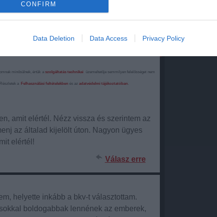
CONFIRM
id/5114973
Data Deletion
Data Access
Privacy Policy
lomnak minősülnek, értük a
szolgáltatás technikai
üzemeltetője semmilyen felelősséget nem
. Részletek a
Felhasználási feltételekben
és az
adatvédelmi tájékoztatóban
.
n, amit elértél. Nézz vissza és szerintem az
nj az általad kijelölt úton. Nagyon ügyes
it elértél!
Válasz erre
em, helyette inkább a bkv-t választottam.
-sokkal boldogabbak lennének az emberek,