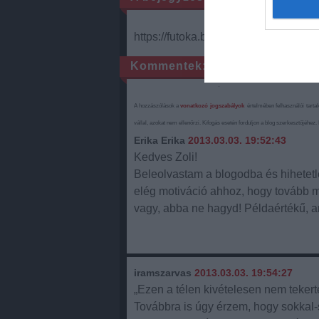
https://futoka.blog.hu/api/trackback/
Kommentek:
A hozzászólások a
vonatkozó jogszabályok
értelmében felhasználói tarta
vállal, azokat nem ellenőrzi. Kifogás esetén forduljon a blog szerkesztőjéhez
Erika Erika
2013.03.03. 19:52:43
Kedves Zoli!
Beleolvastam a blogodba és hihetetle
elég motiváció ahhoz, hogy tovább me
vagy, abba ne hagyd! Példaértékű, am
iramszarvas
2013.03.03. 19:54:27
„Ezen a télen kivételesen nem tekert
Továbbra is úgy érzem, hogy sokkal